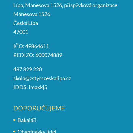
Lípa, Mánesova 1526, příspěvková organizace
Mánesova 1526
Česká Lípa
47001
IČO: 49864611
REDIZO: 600074889
487 829 220
skola@zstyrsceskalipa.cz
IDDS: imaxkj5
DOPORUČUJEME
Bakaláři
Objednávky jídel