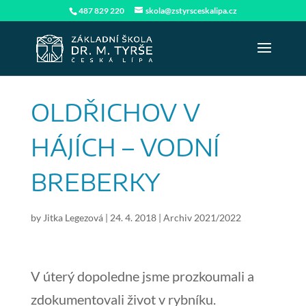
487 829 220
skola@zstyrsceskalipa.cz
OLDŘICHOV V
HÁJÍCH – VODNÍ
BREBERKY
by
Jitka Legezová
|
24. 4. 2018
|
Archiv 2021/2022
V úterý dopoledne jsme prozkoumali a
zdokumentovali život v rybníku.