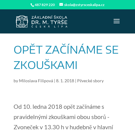
487 829 220
skola@zstyrsceskalipa.cz
OPĚT ZAČÍNÁME SE
ZKOUŠKAMI
by
Miloslava Filipová
|
8. 1. 2018
|
Pěvecké sbory
Od 10. ledna 2018 opět začínáme s
pravidelnými zkouškami obou sborů -
Zvoneček v 13.30 h v hudebně v hlavní