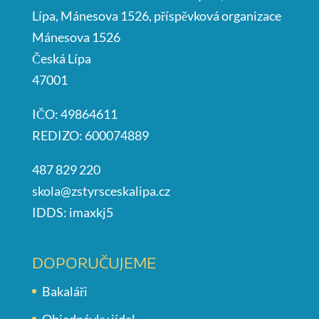
Lípa, Mánesova 1526, příspěvková organizace
Mánesova 1526
Česká Lípa
47001
IČO: 49864611
REDIZO: 600074889
487 829 220
skola@zstyrsceskalipa.cz
IDDS: imaxkj5
DOPORUČUJEME
Bakaláři
Objednávky jídel