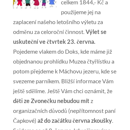
celkem 1844,- Kč a
použijeme jej na
zaplacení našeho letošního výletu za
odměnu za celoroční činnost.
Výlet se
uskuteční ve čtvrtek 23. června.
Pojedeme vlakem do Doks, kde máme již
objednanou prohlídku Muzea čtyřlístku a
potom přejdeme k Máchovu jezeru, kde se
svezeme parníkem. Bližší informace Vám
ještě sdělíme. Ještě Vám chci oznámit, že
děti ze Zvonečku
nebudou mít
z
organizačních důvodů (nepřítomnost paní
Čapkové)
až do začátku června zkoušky
.