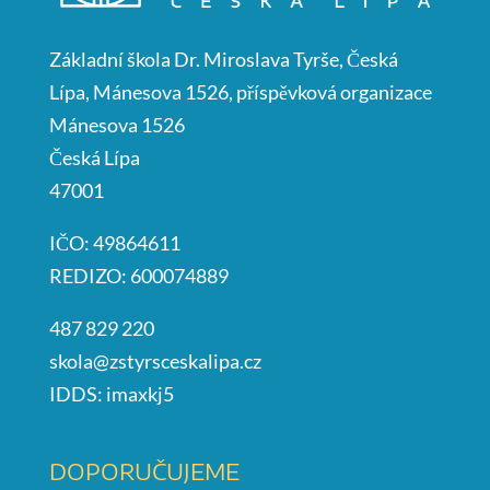
Základní škola Dr. Miroslava Tyrše, Česká
Lípa, Mánesova 1526, příspěvková organizace
Mánesova 1526
Česká Lípa
47001
IČO: 49864611
REDIZO: 600074889
487 829 220
skola@zstyrsceskalipa.cz
IDDS: imaxkj5
DOPORUČUJEME