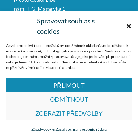
nám. T. G. Masaryka 1
Česká Lípa
Spravovat souhlas s
47001
cookies
IČO: 00260428
Abychom poskytli co nejlepší služby, používáme k ukládání a/nebo přístupu k
informacím o zařízení, technologie jako jsou soubory cookies. Souhlas s těmito
487 881 111
technologiemi nám umožní zpracovávat údaje, jako je chování při procházení
nebo jedinečná ID na tomto webu. Nesouhlas nebo odvolání souhlasu může
podatelna@mucl.cz
nepříznivě ovlivnit určité vlastnosti a funkce.
PŘIJMOUT
ODMÍTNOUT
ZOBRAZIT PŘEDVOLBY
© ZŠ Dr. M. Tyrše Česká Lípa, vytvořila
společnost
TrollComputers s.r.o.
Zásady cookies
Zásady ochrany osobních údajů