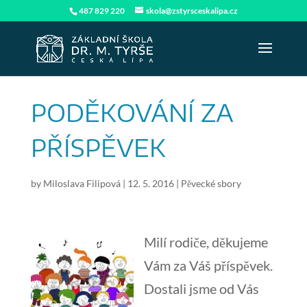
487 829 220
skola@zstyrsceskalipa.cz
PODĚKOVÁNÍ ZA
PŘÍSPĚVEK
by
Miloslava Filipová
|
12. 5. 2016
|
Pěvecké sbory
Milí rodiče, děkujeme
Vám za Váš příspěvek.
Dostali jsme od Vás