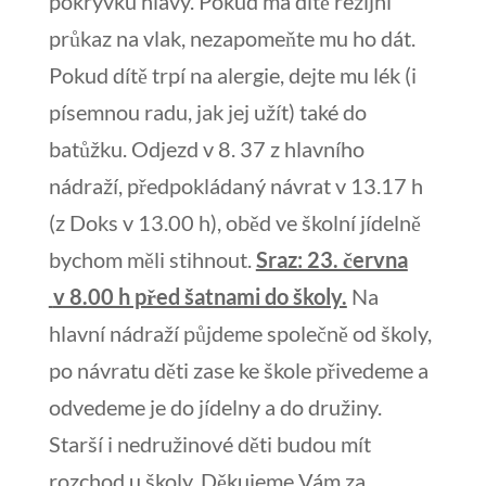
pokrývku hlavy. Pokud má dítě režijní
průkaz na vlak, nezapomeňte mu ho dát.
Pokud dítě trpí na alergie, dejte mu lék (i
písemnou radu, jak jej užít) také do
batůžku. Odjezd v 8. 37 z hlavního
nádraží, předpokládaný návrat v 13.17 h
(z Doks v 13.00 h), oběd ve školní jídelně
bychom měli stihnout.
Sraz: 23. června
v 8.00 h před šatnami do školy.
Na
hlavní nádraží půjdeme společně od školy,
po návratu děti zase ke škole přivedeme a
odvedeme je do jídelny a do družiny.
Starší i nedružinové děti budou mít
rozchod u školy. Děkujeme Vám za