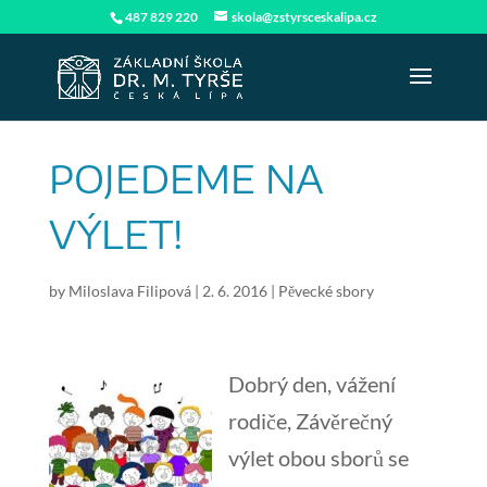
487 829 220
skola@zstyrsceskalipa.cz
POJEDEME NA
VÝLET!
by
Miloslava Filipová
|
2. 6. 2016
|
Pěvecké sbory
Dobrý den, vážení
rodiče, Závěrečný
výlet obou sborů se