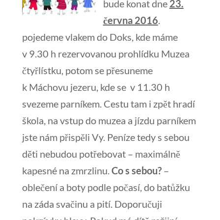
bude konat dne
23.
června 2016
.
pojedeme vlakem do Doks, kde máme
v 9.30 h rezervovanou prohlídku Muzea
čtyřlístku, potom se přesuneme
k Máchovu jezeru, kde se v 11.30 h
svezeme parníkem. Cestu tam i zpět hradí
škola, na vstup do muzea a jízdu parníkem
jste nám přispěli Vy. Peníze tedy s sebou
děti nebudou potřebovat – maximálně
kapesné na zmrzlinu.
Co s sebou?
–
oblečení a boty podle počasí, do batůžku
na záda svačinu a pití. Doporučuji