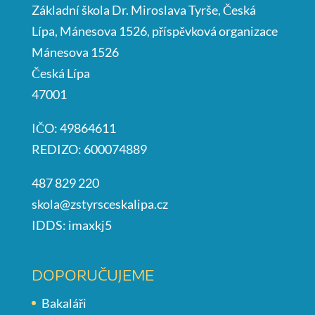
Základní škola Dr. Miroslava Tyrše, Česká
Lípa, Mánesova 1526, příspěvková organizace
Mánesova 1526
Česká Lípa
47001
IČO: 49864611
REDIZO: 600074889
487 829 220
skola@zstyrsceskalipa.cz
IDDS: imaxkj5
DOPORUČUJEME
Bakaláři