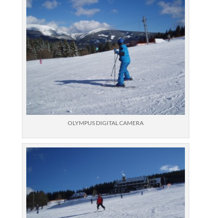
OLYMPUS DIGITAL CAMERA