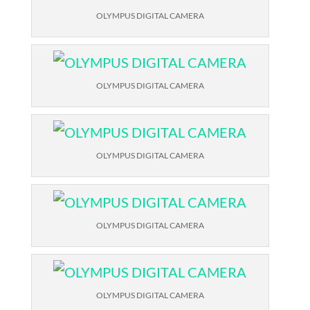
OLYMPUS DIGITAL CAMERA
OLYMPUS DIGITAL CAMERA
OLYMPUS DIGITAL CAMERA
OLYMPUS DIGITAL CAMERA
OLYMPUS DIGITAL CAMERA