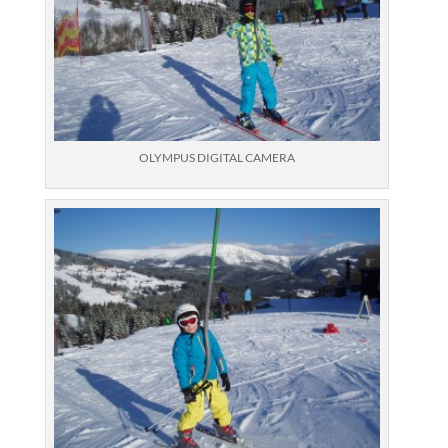
OLYMPUS DIGITAL CAMERA