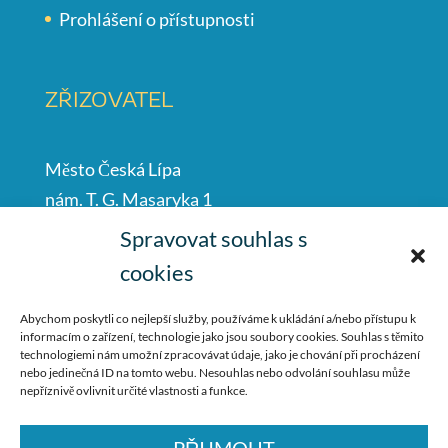
Prohlášení o přístupnosti
ZŘIZOVATEL
Město Česká Lípa
nám. T. G. Masaryka 1
Česká Lípa
Spravovat souhlas s
47001
cookies
IČO: 00260428
Abychom poskytli co nejlepší služby, používáme k ukládání a/nebo přístupu k
informacím o zařízení, technologie jako jsou soubory cookies. Souhlas s těmito
487 881 111
technologiemi nám umožní zpracovávat údaje, jako je chování při procházení
nebo jedinečná ID na tomto webu. Nesouhlas nebo odvolání souhlasu může
podatelna@mucl.cz
nepříznivě ovlivnit určité vlastnosti a funkce.
PŘIJMOUT