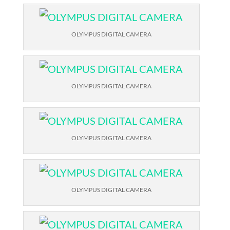
OLYMPUS DIGITAL CAMERA
OLYMPUS DIGITAL CAMERA
OLYMPUS DIGITAL CAMERA
OLYMPUS DIGITAL CAMERA