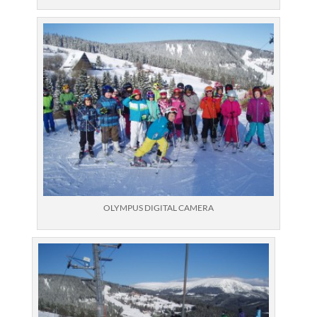
OLYMPUS DIGITAL CAMERA