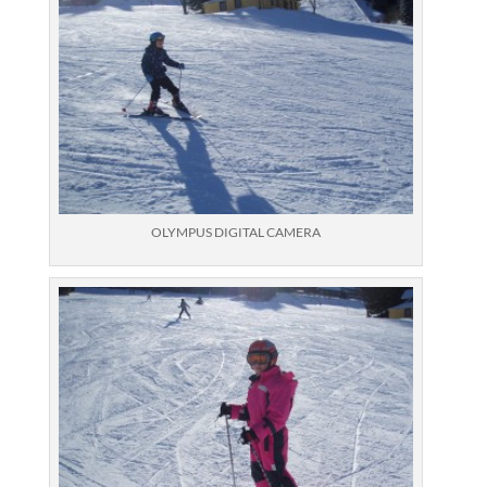
OLYMPUS DIGITAL CAMERA