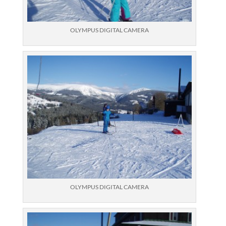
OLYMPUS DIGITAL CAMERA
OLYMPUS DIGITAL CAMERA