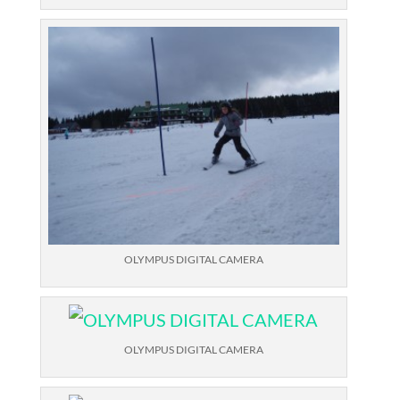
OLYMPUS DIGITAL CAMERA
OLYMPUS DIGITAL CAMERA