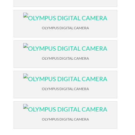
OLYMPUS DIGITAL CAMERA
OLYMPUS DIGITAL CAMERA
OLYMPUS DIGITAL CAMERA
OLYMPUS DIGITAL CAMERA