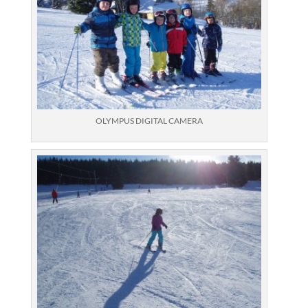
OLYMPUS DIGITAL CAMERA