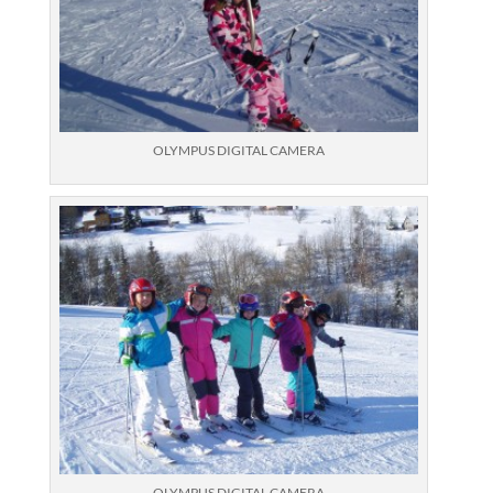
OLYMPUS DIGITAL CAMERA
OLYMPUS DIGITAL CAMERA