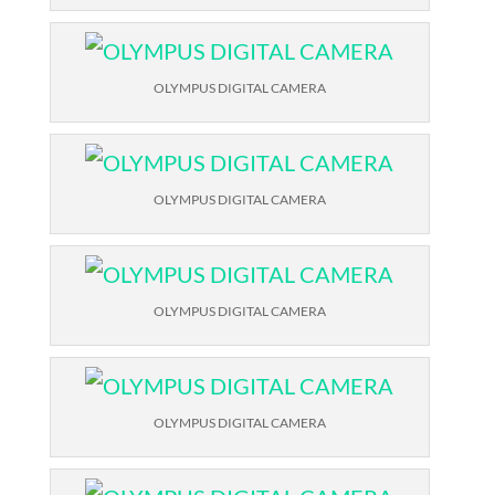
OLYMPUS DIGITAL CAMERA
OLYMPUS DIGITAL CAMERA
OLYMPUS DIGITAL CAMERA
OLYMPUS DIGITAL CAMERA