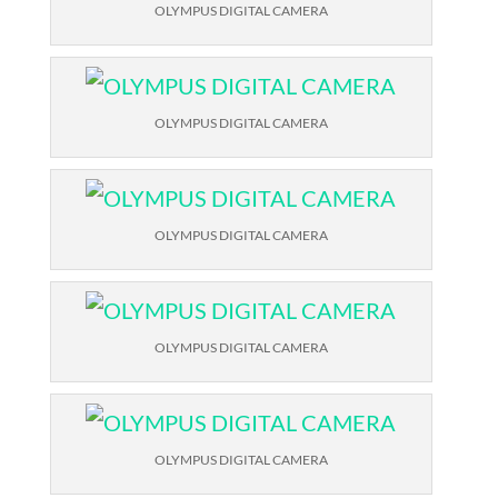
OLYMPUS DIGITAL CAMERA
OLYMPUS DIGITAL CAMERA
OLYMPUS DIGITAL CAMERA
OLYMPUS DIGITAL CAMERA
OLYMPUS DIGITAL CAMERA