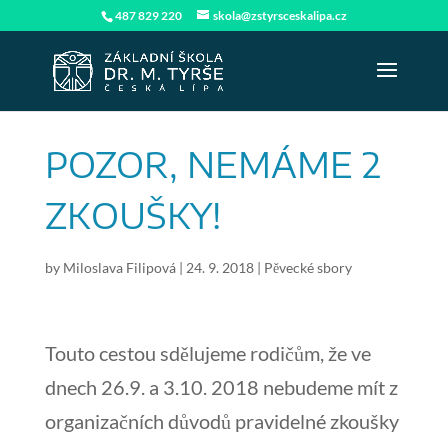
487 829 220
skola@zstyrsceskalipa.cz
POZOR, NEMÁME 2
ZKOUŠKY!
by
Miloslava Filipová
|
24. 9. 2018
|
Pěvecké sbory
Touto cestou sdělujeme rodičům, že ve
dnech 26.9. a 3.10. 2018 nebudeme mít z
organizačních důvodů pravidelné zkoušky