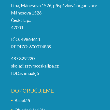
Lípa, Mánesova 1526, příspěvková organizace
Mánesova 1526
Česká Lípa
47001
IČO: 49864611
REDIZO: 600074889
487 829 220
skola@zstyrsceskalipa.cz
IDDS: imaxkj5
DOPORUČUJEME
Bakaláři
Objednávky jídel