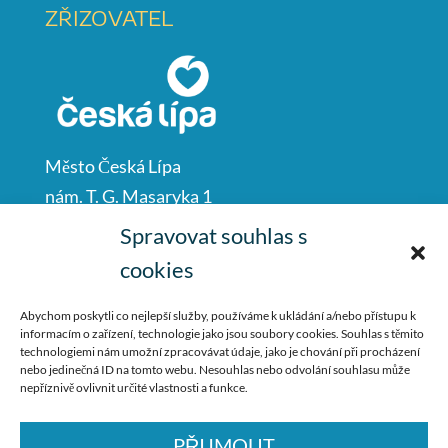
ZŘIZOVATEL
Město Česká Lípa
nám. T. G. Masaryka 1
Česká Lípa
Spravovat souhlas s
47001
cookies
IČO: 00260428
Abychom poskytli co nejlepší služby, používáme k ukládání a/nebo přístupu k
informacím o zařízení, technologie jako jsou soubory cookies. Souhlas s těmito
487 881 111
technologiemi nám umožní zpracovávat údaje, jako je chování při procházení
nebo jedinečná ID na tomto webu. Nesouhlas nebo odvolání souhlasu může
podatelna@mucl.cz
nepříznivě ovlivnit určité vlastnosti a funkce.
PŘIJMOUT