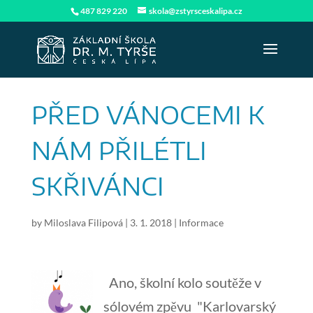
487 829 220
skola@zstyrsceskalipa.cz
PŘED VÁNOCEMI K
NÁM PŘILÉTLI
SKŘIVÁNCI
by
Miloslava Filipová
|
3. 1. 2018
|
Informace
Ano, školní kolo soutěže v
sólovém zpěvu "Karlovarský