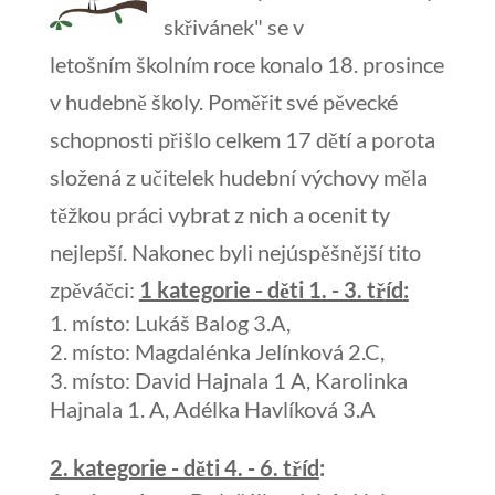
skřivánek" se v
letošním školním roce konalo 18. prosince
v hudebně školy. Poměřit své pěvecké
schopnosti přišlo celkem 17 dětí a porota
složená z učitelek hudební výchovy měla
těžkou práci vybrat z nich a ocenit ty
nejlepší. Nakonec byli nejúspěšnější tito
zpěváčci:
1 kategorie - děti 1. - 3. tř
íd
:
místo: Lukáš Balog 3.A,
místo: Magdalénka Jelínková 2.C,
místo: David Hajnala 1 A, Karolinka
Hajnala 1. A, Adélka Havlíková 3.A
2. kategorie - děti 4. - 6. tříd
: