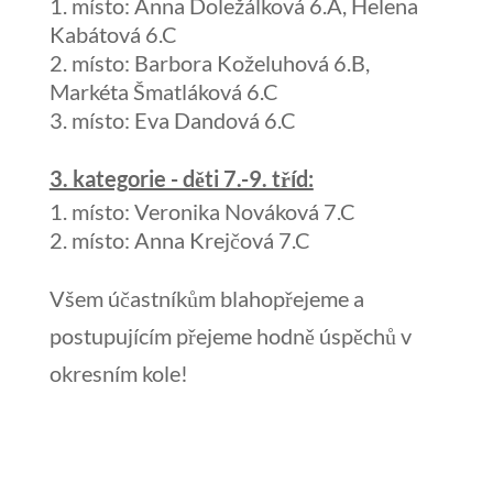
místo: Anna Doležálková 6.A, Helena
Kabátová 6.C
místo: Barbora Koželuhová 6.B,
Markéta Šmatláková 6.C
místo: Eva Dandová 6.C
3. kategorie - děti 7.-9. tříd:
místo: Veronika Nováková 7.C
místo: Anna Krejčová 7.C
Všem účastníkům blahopřejeme a
postupujícím přejeme hodně úspěchů v
okresním kole!