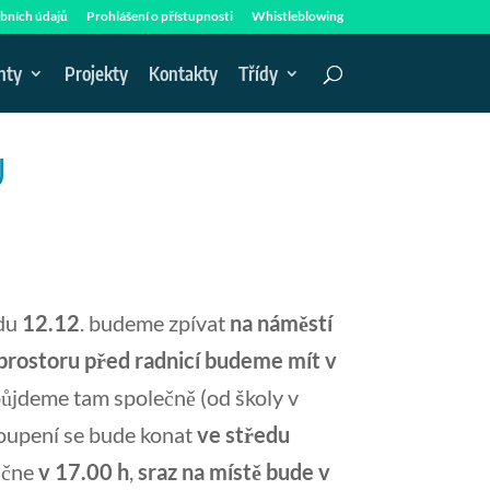
bních údajů
Prohlášení o přístupnosti
Whistleblowing
nty
Projekty
Kontakty
Třídy
Ů
edu
12.12
. budeme zpívat
na náměstí
 prostoru před radnicí budeme mít v
 půjdeme tam společně (od školy v
toupení se bude konat
ve středu
začne
v 17.00 h
,
sraz na místě bude v