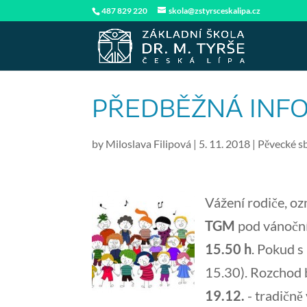
487 829 220
skola@zstyrsceskalipa.cz
PŘEDBĚŽNÁ INFO
by
Miloslava Filipová
|
5. 11. 2018
|
Pěvecké s
Vážení rodiče, o
TGM
pod vánočn
15.50 h
. Pokud s
15.30). Rozchod 
19.12.
- tradičně 