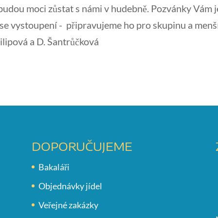
ti budou moci zůstat s námi v hudebně. Pozvánky Vám 
 se vystoupení - připravujeme ho pro skupinu a menší
ilipová a D. Šantrůčková
DOPORUČUJEME
Bakaláři
Objednávky jídel
Veřejné zakázky