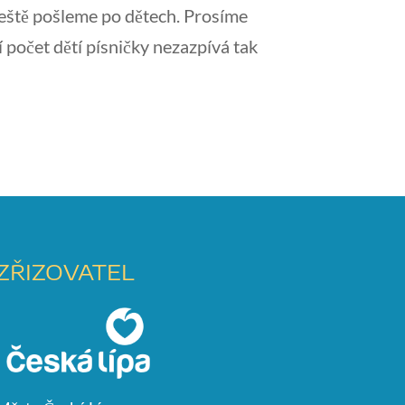
ještě pošleme po dětech. Prosíme
 počet dětí písničky nezazpívá tak
ZŘIZOVATEL