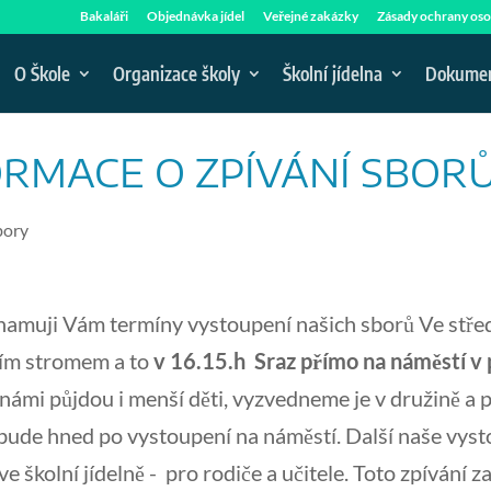
Bakaláři
Objednávka jídel
Veřejné zakázky
Zásady ochrany oso
O Škole
Organizace školy
Školní jídelna
Dokume
RMACE O ZPÍVÁNÍ SBOR
bory
znamuji Vám termíny vystoupení našich sborů Ve stř
ím stromem a to
v 16.15.h
Sraz přímo na náměstí v
 námi půjdou i menší děti, vyzvedneme je v družině a
bude hned po vystoupení na náměstí. Další naše vys
ve školní jídelně - pro rodiče a učitele. Toto zpívání 