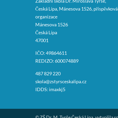
Základní škola Dr. Miroslava Tyrše,
Česká Lípa, Mánesova 1526, příspěvková
organizace
Mánesova 1526
Česká Lípa
47001
IČO: 49864611
REDIZO: 600074889
487 829 220
skola@zstyrsceskalipa.cz
IDDS: imaxkj5
© ZŠ Dr. M. Tyrše Česká Lípa, vytvořila 