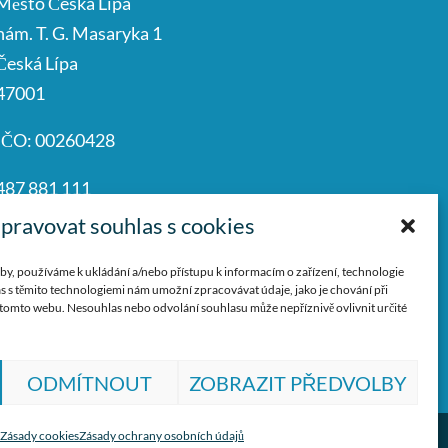
Město Česká Lípa
nám. T. G. Masaryka 1
Česká Lípa
47001
IČO: 00260428
487 881 111
podatelna@mucl.cz
pravovat souhlas s cookies
by, používáme k ukládání a/nebo přístupu k informacím o zařízení, technologie
s s těmito technologiemi nám umožní zpracovávat údaje, jako je chování při
tomto webu. Nesouhlas nebo odvolání souhlasu může nepříznivě ovlivnit určité
ODMÍTNOUT
ZOBRAZIT PŘEDVOLBY
Zásady cookies
Zásady ochrany osobních údajů