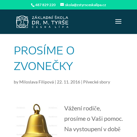
487 829 220
skola@zstyrsceskalipa.cz
PROSÍME O
ZVONEČKY
by
Miloslava Filipová
|
22. 11. 2016
|
Pěvecké sbory
Vážení rodiče,
prosíme o Vaši pomoc.
Na vystoupení v době