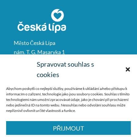
Město Česká Lípa
nám. T. G. Masaryka 1
Česká Lípa
Spravovat souhlas s
47001
cookies
IČO: 00260428
Abychom poskytli co nejlepší služby, používáme k ukládání a/nebo přístupu k
informacím o zařízení, technologie jako jsou soubory cookies. Souhlas s těmito
487 881 111
technologiemi nám umožní zpracovávat údaje, jako je chování při procházení
nebo jedinečná ID na tomto webu. Nesouhlas nebo odvolání souhlasu může
podatelna@mucl.cz
nepříznivě ovlivnit určité vlastnosti a funkce.
PŘIJMOUT