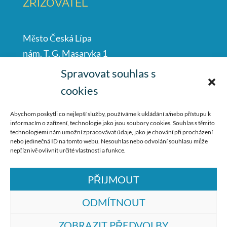
ZŘIZOVATEL
Město Česká Lípa
nám. T. G. Masaryka 1
Česká Lípa
Spravovat souhlas s
47001
cookies
IČO: 00260428
Abychom poskytli co nejlepší služby, používáme k ukládání a/nebo přístupu k
informacím o zařízení, technologie jako jsou soubory cookies. Souhlas s těmito
487 881 111
technologiemi nám umožní zpracovávat údaje, jako je chování při procházení
nebo jedinečná ID na tomto webu. Nesouhlas nebo odvolání souhlasu může
podatelna@mucl.cz
nepříznivě ovlivnit určité vlastnosti a funkce.
PŘIJMOUT
ODMÍTNOUT
ZOBRAZIT PŘEDVOLBY