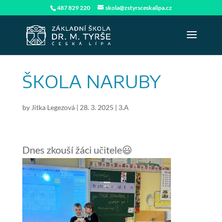
487 829 220
skola@zstyrsceskalipa.cz
ŠKOLA NARUBY
by
Jitka Legezová
|
28. 3. 2025
|
3.A
Dnes zkouší žáci učitele😃