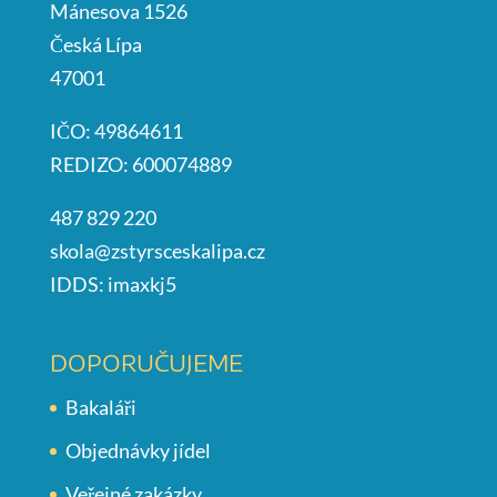
Mánesova 1526
Česká Lípa
47001
IČO: 49864611
REDIZO: 600074889
487 829 220
skola@zstyrsceskalipa.cz
IDDS: imaxkj5
DOPORUČUJEME
Bakaláři
Objednávky jídel
Veřejné zakázky