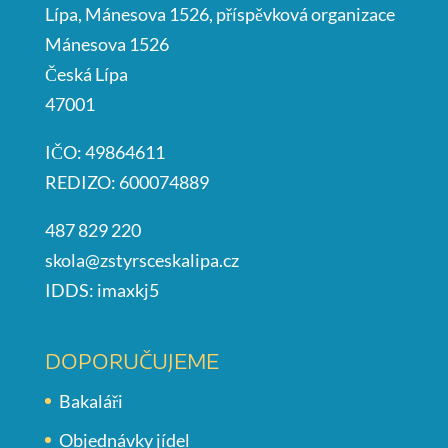
Lípa, Mánesova 1526, příspěvková organizace
Mánesova 1526
Česká Lípa
47001
IČO: 49864611
REDIZO: 600074889
487 829 220
skola@zstyrsceskalipa.cz
IDDS: imaxkj5
DOPORUČUJEME
Bakaláři
Objednávky jídel