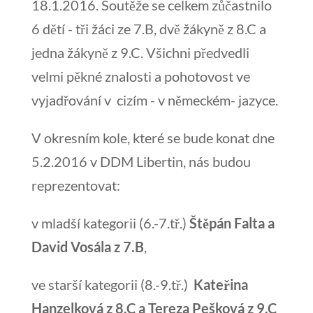
18.1.2016. Soutěže se celkem zůčastnilo
6 dětí - tři žáci ze 7.B, dvě žákyně z 8.C a
jedna žákyně z 9.C. Všichni předvedli
velmi pěkné znalosti a pohotovost ve
vyjadřování v cizím - v německém- jazyce.
V okresním kole, které se bude konat dne
5.2.2016 v DDM Libertin, nás budou
reprezentovat:
v mladší kategorii (6.-7.tř.)
Štěpán Falta a
David Vosála z 7.B
,
ve starší kategorii (8.-9.tř.)
Kateřina
Hanzelková z 8.C a Tereza Pešková z 9.C