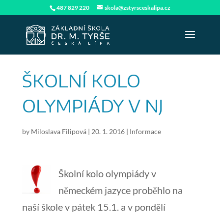
487 829 220
skola@zstyrsceskalipa.cz
ŠKOLNÍ KOLO
OLYMPIÁDY V NJ
by
Miloslava Filipová
|
20. 1. 2016
|
Informace
Školní kolo olympiády v
německém jazyce proběhlo na
naší škole v pátek 15.1. a v pondělí