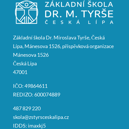
Základní škola Dr. Miroslava Tyrše, Česká
Lípa, Mánesova 1526, příspěvková organizace
Mánesova 1526
Česká Lípa
47001
IČO: 49864611
REDIZO: 600074889
487 829 220
skola@zstyrsceskalipa.cz
IDDS: imaxkj5