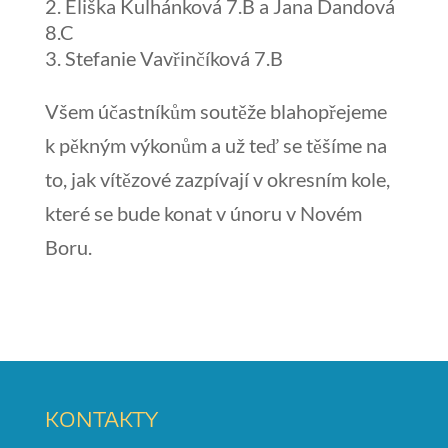
Eliška Kulhánková 7.B a Jana Dandová
8.C
Stefanie Vavřinčíková 7.B
Všem účastníkům soutěže blahopřejeme
k pěkným výkonům a už teď se těšíme na
to, jak vítězové zazpívají v okresním kole,
které se bude konat v únoru v Novém
Boru.
KONTAKTY