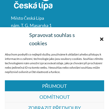
Město Česká Lípa
nám. T. G. Masaryka 1
Česká Lípa
Spravovat souhlas s
47001
cookies
IČO: 00260428
Abychom poskytli co nejlepší služby, používáme k ukládání a/nebo přístupu k
informacím o zařízení, technologie jako jsou soubory cookies. Souhlas s těmito
487 881 111
technologiemi nám umožní zpracovávat údaje, jako je chování při procházení
nebo jedinečná ID na tomto webu. Nesouhlas nebo odvolání souhlasu může
podatelna@mucl.cz
nepříznivě ovlivnit určité vlastnosti a funkce.
PŘIJMOUT
ODMÍTNOUT
ZOBRAZIT PŘEDVOLBY