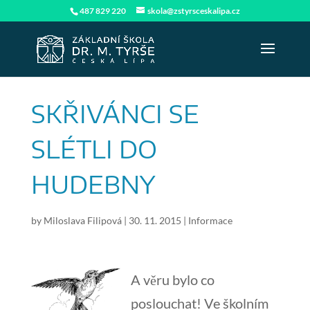
487 829 220
skola@zstyrsceskalipa.cz
SKŘIVÁNCI SE
SLÉTLI DO
HUDEBNY
by
Miloslava Filipová
|
30. 11. 2015
|
Informace
A věru bylo co
poslouchat! Ve školním