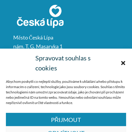
Město Česká Lípa
nám. T. G. Masaryka 1
Česká Lípa
Spravovat souhlas s
47001
cookies
IČO: 00260428
Abychom poskytli co nejlepší služby, používáme k ukládání a/nebo přístupu k
informacím o zařízení, technologie jako jsou soubory cookies. Souhlas s těmito
487 881 111
technologiemi nám umožní zpracovávat údaje, jako je chování při procházení
nebo jedinečná ID na tomto webu. Nesouhlas nebo odvolání souhlasu může
podatelna@mucl.cz
nepříznivě ovlivnit určité vlastnosti a funkce.
PŘIJMOUT