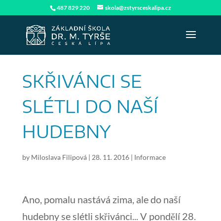
487 829 220
skola@zstyrsceskalipa.cz
SKŘIVÁNCI SE
SLÉTLI DO NAŠÍ
HUDEBNY
by
Miloslava Filipová
|
28. 11. 2016
|
Informace
Ano, pomalu nastává zima, ale do naší
hudebny se slétli skřivánci... V pondělí 28.