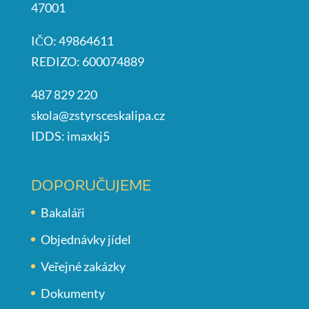
47001
IČO: 49864611
REDIZO: 600074889
487 829 220
skola@zstyrsceskalipa.cz
IDDS: imaxkj5
DOPORUČUJEME
Bakaláři
Objednávky jídel
Veřejné zakázky
Dokumenty