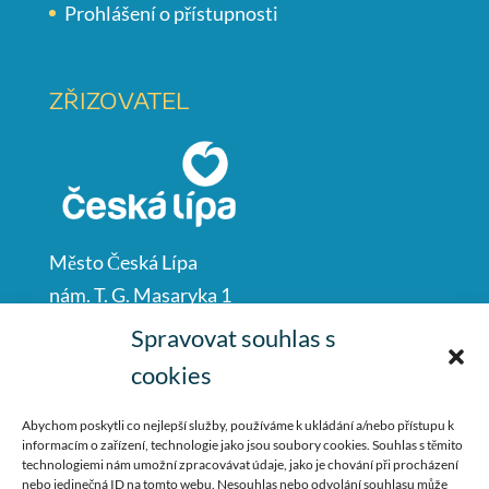
Prohlášení o přístupnosti
ZŘIZOVATEL
Město Česká Lípa
nám. T. G. Masaryka 1
Česká Lípa
Spravovat souhlas s
47001
cookies
IČO: 00260428
Abychom poskytli co nejlepší služby, používáme k ukládání a/nebo přístupu k
informacím o zařízení, technologie jako jsou soubory cookies. Souhlas s těmito
487 881 111
technologiemi nám umožní zpracovávat údaje, jako je chování při procházení
nebo jedinečná ID na tomto webu. Nesouhlas nebo odvolání souhlasu může