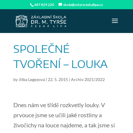
487 829 220
skola@zstyrsceskalipa.cz
SPOLEČNÉ
TVOŘENÍ – LOUKA
by
Jitka Legezová
|
22. 5. 2015
|
Archiv 2021/2022
Dnes nám ve třídě rozkvetly louky. V
prvouce jsme se učili jaké rostliny a
živočichy na louce najdeme, a tak jsme si