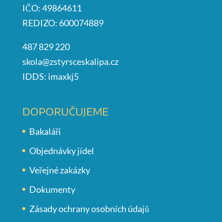
IČO: 49864611
REDIZO: 600074889
487 829 220
skola@zstyrsceskalipa.cz
IDDS: imaxkj5
DOPORUČUJEME
Bakaláři
Objednávky jídel
Veřejné zakázky
Dokumenty
Zásady ochrany osobních údajů