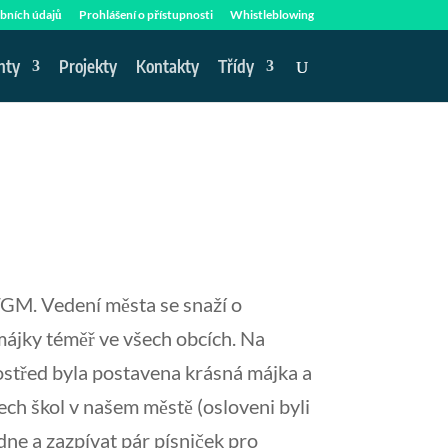
bních údajů
Prohlášení o přístupnosti
Whistleblowing
nty
Projekty
Kontakty
Třídy
 TGM. Vedení města se snaží o
 májky téměř ve všech obcích. Na
ostřed byla postavena krásná májka a
ech škol v našem městě (osloveni byli
ledne a zazpívat pár písniček pro