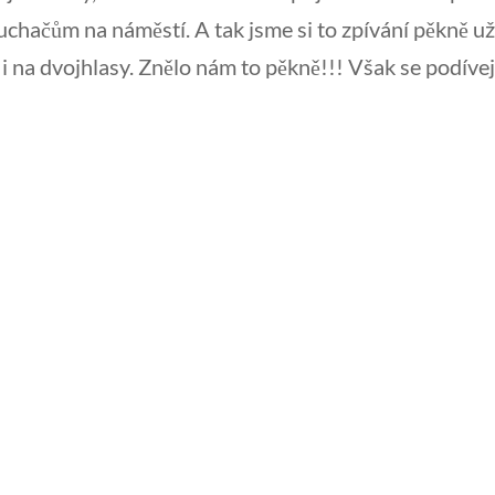
hačům na náměstí. A tak jsme si to zpívání pěkně užili
i i na dvojhlasy. Znělo nám to pěkně!!! Však se podívej