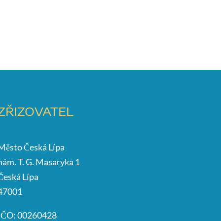
ZŘIZOVATEL
Město Česká Lípa
nám. T. G. Masaryka 1
Česká Lípa
47001
IČO: 00260428