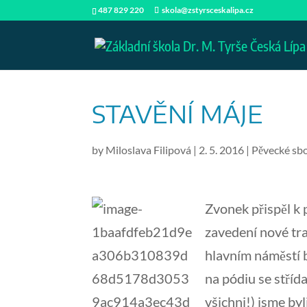
487 829 220
skola@zstyrsceskalipa.cz
STAVĚNÍ MÁJE
by
Miloslava Filipová
|
2. 5. 2016
|
Pěvecké sb
Zvonek přispěl k 
zavedení nové tra
hlavním náměstí 
na pódiu se stříd
všichni!) jsme byl