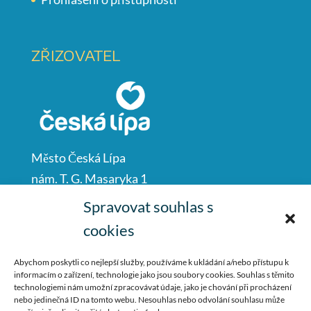
ZŘIZOVATEL
Město Česká Lípa
nám. T. G. Masaryka 1
Česká Lípa
Spravovat souhlas s
47001
cookies
IČO: 00260428
Abychom poskytli co nejlepší služby, používáme k ukládání a/nebo přístupu k
informacím o zařízení, technologie jako jsou soubory cookies. Souhlas s těmito
487 881 111
technologiemi nám umožní zpracovávat údaje, jako je chování při procházení
nebo jedinečná ID na tomto webu. Nesouhlas nebo odvolání souhlasu může
podatelna@mucl.cz