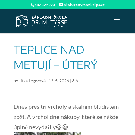
487 829 220
skola@zstyrsceskalipa.cz
TEPLICE NAD
METUJÍ – ÚTERÝ
by
Jitka Legezová
|
12. 5. 2026
|
3.A
Dnes přes tři vrcholy a skalním bludištěm
zpět. A vrchol dne nákupy, které se někde
úplně nevydařily😃😃