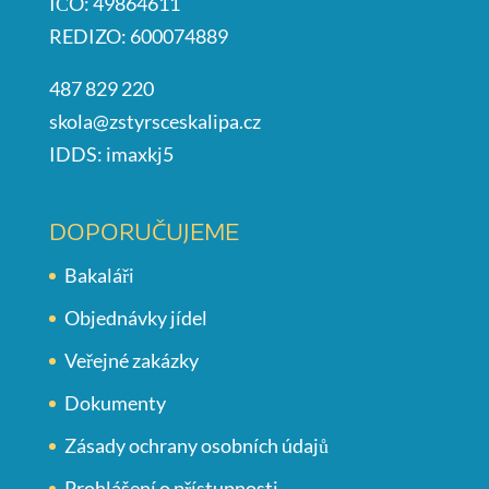
IČO: 49864611
REDIZO: 600074889
487 829 220
skola@zstyrsceskalipa.cz
IDDS: imaxkj5
DOPORUČUJEME
Bakaláři
Objednávky jídel
Veřejné zakázky
Dokumenty
Zásady ochrany osobních údajů
Prohlášení o přístupnosti