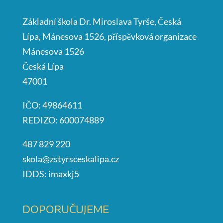
Základní škola Dr. Miroslava Tyrše, Česká
Lípa, Mánesova 1526, příspěvková organizace
Mánesova 1526
Česká Lípa
47001
IČO: 49864611
REDIZO: 600074889
487 829 220
skola@zstyrsceskalipa.cz
IDDS: imaxkj5
DOPORUČUJEME