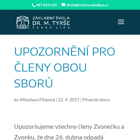
487 829 220
skola@zstyrsceskalipa.cz
UPOZORNĚNÍ PRO
ČLENY OBOU
SBORŮ
by
Miloslava Filipová
|
22. 4. 2017
|
Pěvecké sbory
Upozorňujeme všechny členy Zvonečku a
Zvonku, že dne 26. dubna odpadá