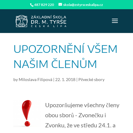
487 829 220
skola@zstyrsceskalipa.cz
UPOZORNĚNÍ VŠEM
NAŠIM ČLENŮM
by
Miloslava Filipová
|
22. 1. 2018
|
Pěvecké sbory
Upozorňujeme všechny členy
obou sborů - Zvonečku i
Zvonku, že ve středu 24.1. a