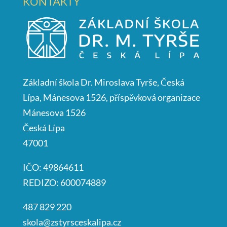
KONTAKTY
Základní škola Dr. Miroslava Tyrše, Česká
Lípa, Mánesova 1526, příspěvková organizace
Mánesova 1526
Česká Lípa
47001
IČO: 49864611
REDIZO: 600074889
487 829 220
skola@zstyrsceskalipa.cz