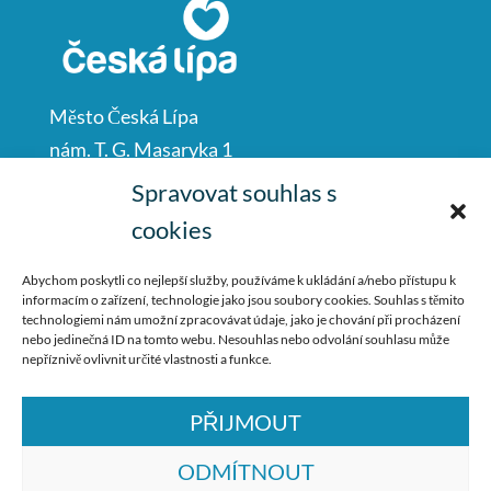
Město Česká Lípa
nám. T. G. Masaryka 1
Česká Lípa
Spravovat souhlas s
47001
cookies
IČO: 00260428
Abychom poskytli co nejlepší služby, používáme k ukládání a/nebo přístupu k
informacím o zařízení, technologie jako jsou soubory cookies. Souhlas s těmito
487 881 111
technologiemi nám umožní zpracovávat údaje, jako je chování při procházení
nebo jedinečná ID na tomto webu. Nesouhlas nebo odvolání souhlasu může
podatelna@mucl.cz
nepříznivě ovlivnit určité vlastnosti a funkce.
PŘIJMOUT
ODMÍTNOUT