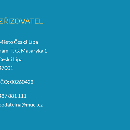
ZŘIZOVATEL
Město Česká Lípa
nám. T. G. Masaryka 1
Česká Lípa
47001
IČO: 00260428
487 881 111
podatelna@mucl.cz