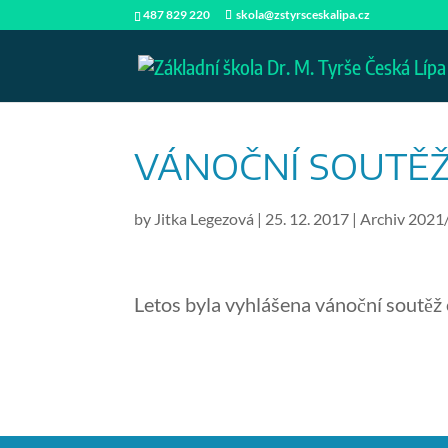
487 829 220
skola@zstyrsceskalipa.cz
VÁNOČNÍ SOUTĚŽ
by
Jitka Legezová
|
25. 12. 2017
|
Archiv 2021
Letos byla vyhlášena vánoční soutěž o 