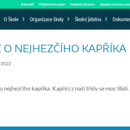
Bakaláři
Objednávka jídel
Veřejné zakázky
Zásady ochrany oso
O Škole
Organizace školy
Školní jídelna
Dokume
 O NEJHEZČÍHO KAPŘÍKA
/2022
nejhezčího kapříka. Kapříci z naší třídy se moc líbili