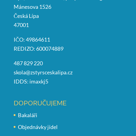
Mánesova 1526
Česká Lípa
47001
IČO: 49864611
REDIZO: 600074889
487 829 220
skola@zstyrsceskalipa.cz
IDDS: imaxkj5
DOPORUČUJEME
Bakaláři
Objednávky jídel