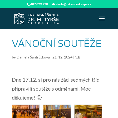
487 829 220
skola@zstyrsceskalipa.cz
VÁNOČNÍ SOUTĚŽE
by
Daniela Šantrůčková
|
21. 12. 2024
|
3.B
Dne 17.12. si pro nás žáci sedmých tříd
připravili soutěže s odměnami. Moc
děkujeme! 🙂