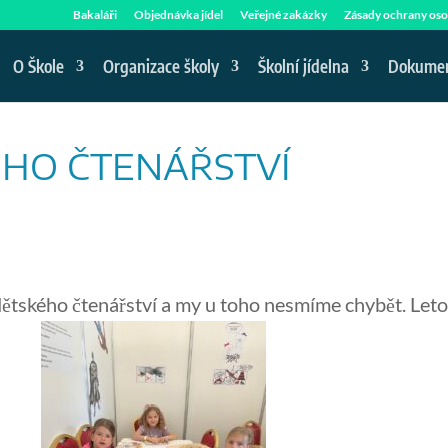
Bakaláři
Objednávka jídel
Veřejné zakázky
Zásady ochrany oso
O Škole
Organizace školy
Školní jídelna
Dokume
ÉHO ČTENÁŘSTVÍ
 dětského čtenářství a my u toho nesmíme chybět. Let