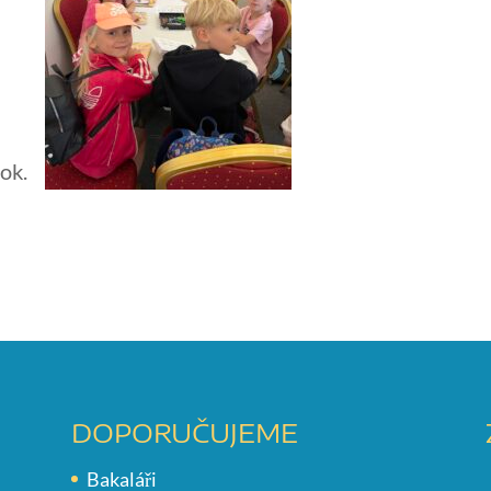
rok.
DOPORUČUJEME
Bakaláři