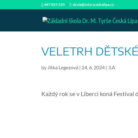
487 829 220
skola@zstyrsceskalipa.cz
VELETRH DĚTSK
by
Jitka Legezová
|
24. 6. 2024
|
3.A
Každý rok se v Liberci koná Festival