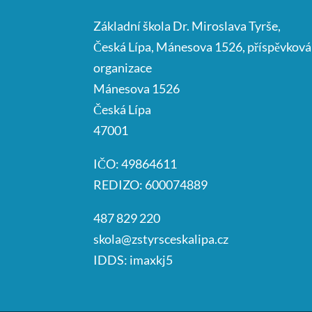
Základní škola Dr. Miroslava Tyrše,
Česká Lípa, Mánesova 1526, příspěvková
organizace
Mánesova 1526
Česká Lípa
47001
IČO: 49864611
REDIZO: 600074889
487 829 220
skola@zstyrsceskalipa.cz
IDDS: imaxkj5