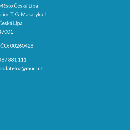
Město Česká Lípa
nám. T. G. Masaryka 1
Česká Lípa
47001
IČO: 00260428
487 881 111
podatelna@mucl.cz