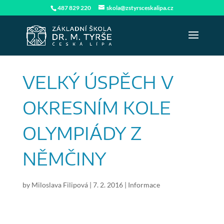
487 829 220
skola@zstyrsceskalipa.cz
VELKÝ ÚSPĚCH V
OKRESNÍM KOLE
OLYMPIÁDY Z
NĚMČINY
by
Miloslava Filipová
|
7. 2. 2016
|
Informace