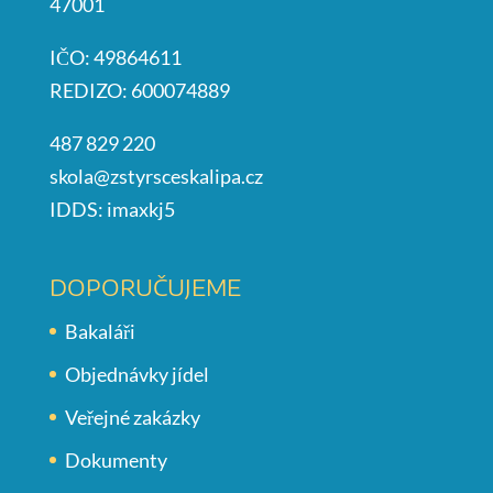
47001
IČO: 49864611
REDIZO: 600074889
487 829 220
skola@zstyrsceskalipa.cz
IDDS: imaxkj5
DOPORUČUJEME
Bakaláři
Objednávky jídel
Veřejné zakázky
Dokumenty