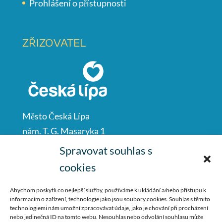
Prohlášení o přístupnosti
ZŘIZOVATEL
Město Česká Lípa
nám. T. G. Masaryka 1
Česká Lípa
Spravovat souhlas s
47001
cookies
IČO: 00260428
Abychom poskytli co nejlepší služby, používáme k ukládání a/nebo přístupu k
informacím o zařízení, technologie jako jsou soubory cookies. Souhlas s těmito
487 881 111
technologiemi nám umožní zpracovávat údaje, jako je chování při procházení
nebo jedinečná ID na tomto webu. Nesouhlas nebo odvolání souhlasu může