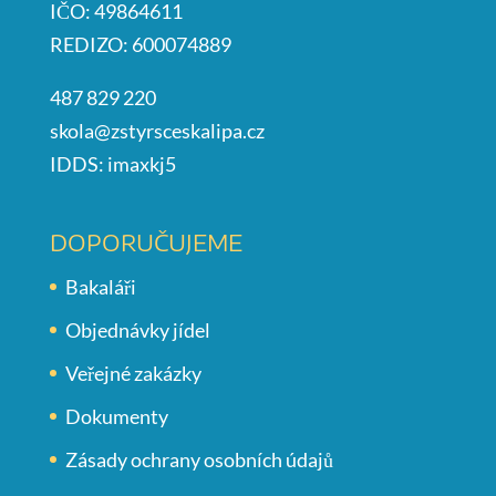
IČO: 49864611
REDIZO: 600074889
487 829 220
skola@zstyrsceskalipa.cz
IDDS: imaxkj5
DOPORUČUJEME
Bakaláři
Objednávky jídel
Veřejné zakázky
Dokumenty
Zásady ochrany osobních údajů