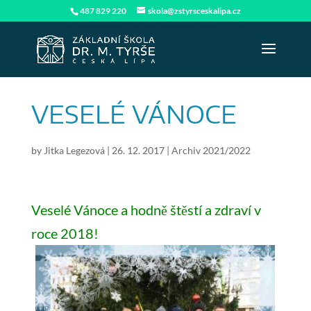
487 829 220
skola@zstyrsceskalipa.cz
VESELÉ VÁNOCE
by
Jitka Legezová
|
26. 12. 2017
|
Archiv 2021/2022
Veselé Vánoce a hodně štěstí a zdraví v
roce 2018!