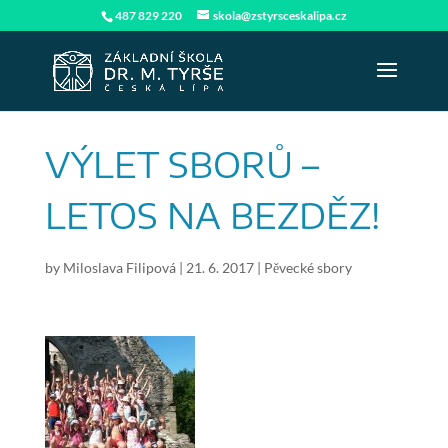
487 829 220
skola@zstyrsceskalipa.cz
VÝLET SBORŮ –
LETOS NA BEZDĚZ!
by
Miloslava Filipová
|
21. 6. 2017
|
Pěvecké sbory