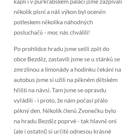
kapli i v purkrabském paláci jsme zazpívali
několik písní a náš výkon byl oceněn
potleskem několika náhodných
posluchačů - moc nás chválili!
Po prohlídce hradu jsme sešli zpět do
obce Bezděz, zastavili jsme se u stánků se
zmrzlinou a limonády a hodinku čekání na
autobus jsme si užili na pěkném dětském
hřišti na návsi. Tam jsme se opravdu
vyřádili - i proto, že nám počasí přálo
pěkný den. Několik členů Zvonečku bylo
na hradu Bezděz poprvé - tak hlavně oni
(ale i ostatní) si určitě odnesou krásné