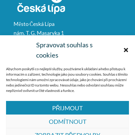
Město Česká Lípa
nám. T. G. Masaryka 1
Česká Lípa
Spravovat souhlas s
47001
cookies
IČO: 00260428
Abychom poskytli co nejlepší služby, používáme k ukládání a/nebo přístupu k
informacím o zařízení, technologie jako jsou soubory cookies. Souhlas s těmito
487 881 111
technologiemi nám umožní zpracovávat údaje, jako je chování při procházení
nebo jedinečná ID na tomto webu. Nesouhlas nebo odvolání souhlasu může
podatelna@mucl.cz
nepříznivě ovlivnit určité vlastnosti a funkce.
PŘIJMOUT
ODMÍTNOUT
ZOBRAZIT PŘEDVOLBY