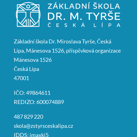
Základní škola Dr. Miroslava Tyrše, Česká
Lípa, Mánesova 1526, příspěvková organizace
Mánesova 1526
Česká Lípa
47001
IČO: 49864611
REDIZO: 600074889
487 829 220
skola@zstyrsceskalipa.cz
IDDS: imaxkj5