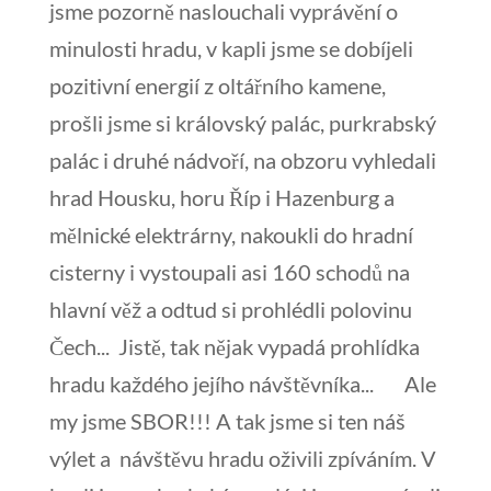
jsme pozorně naslouchali vyprávění o
minulosti hradu, v kapli jsme se dobíjeli
pozitivní energií z oltářního kamene,
prošli jsme si královský palác, purkrabský
palác i druhé nádvoří, na obzoru vyhledali
hrad Housku, horu Říp i Hazenburg a
mělnické elektrárny, nakoukli do hradní
cisterny i vystoupali asi 160 schodů na
hlavní věž a odtud si prohlédli polovinu
Čech... Jistě, tak nějak vypadá prohlídka
hradu každého jejího návštěvníka... Ale
my jsme SBOR!!! A tak jsme si ten náš
výlet a návštěvu hradu oživili zpíváním. V