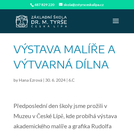
487 829 220
skola@zstyrsceskalipa.cz
VÝSTAVA MALÍŘE A
VÝTVARNÁ DÍLNA
by
Hana Ezrová
|
30. 6. 2024
|
6.C
Předposlední den školy jsme prožili v
Muzeu v České Lípě, kde probíhá výstava
akademického malíře a grafika Rudolfa