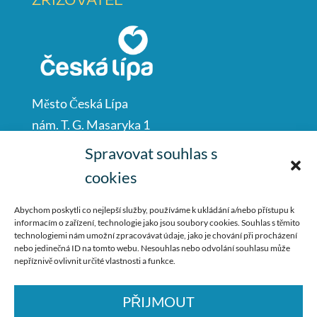
Město Česká Lípa
nám. T. G. Masaryka 1
Česká Lípa
Spravovat souhlas s
47001
cookies
IČO: 00260428
Abychom poskytli co nejlepší služby, používáme k ukládání a/nebo přístupu k
informacím o zařízení, technologie jako jsou soubory cookies. Souhlas s těmito
487 881 111
technologiemi nám umožní zpracovávat údaje, jako je chování při procházení
nebo jedinečná ID na tomto webu. Nesouhlas nebo odvolání souhlasu může
podatelna@mucl.cz
nepříznivě ovlivnit určité vlastnosti a funkce.
PŘIJMOUT