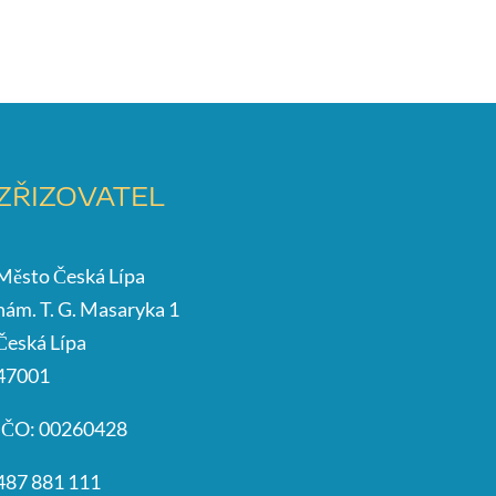
ZŘIZOVATEL
Město Česká Lípa
nám. T. G. Masaryka 1
Česká Lípa
47001
IČO: 00260428
487 881 111