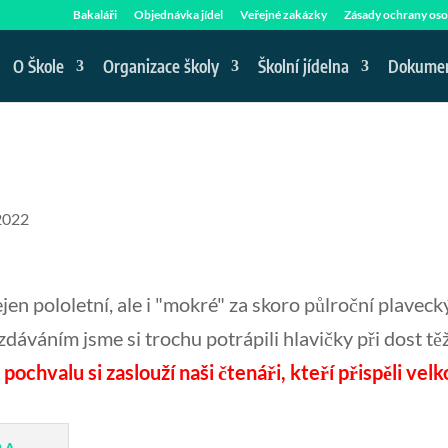
Bakaláři
Objednávka jídel
Veřejné zakázky
Zásady ochrany oso
O Škole
Organizace školy
Školní jídelna
Dokume
2022
jen pololetní, ale i "mokré" za skoro půlroční plavecký
rozdáváním jsme si trochu potrápili hlavičky při dost t
pochvalu si zaslouží naši čtenáři, kteří přispěli ve