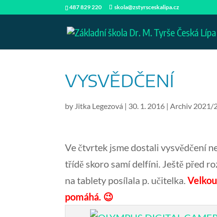
487 829 220
skola@zstyrsceskalipa.cz
VYSVĚDČENÍ
by
Jitka Legezová
|
30. 1. 2016
|
Archiv 2021/
Ve čtvrtek jsme dostali vysvědčení ne
třídě skoro samí delfíni. Ještě před 
na tablety posílala p. učitelka.
Velkou 
pomáhá. 😉