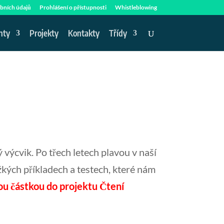
bních údajů
Prohlášení o přístupnosti
Whistleblowing
nty
Projekty
Kontakty
Třídy
 výcvik. Po třech letech plavou v naší
ěžkých příkladech a testech, které nám
lkou částkou do projektu Čtení