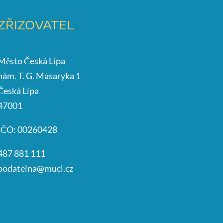
ZŘIZOVATEL
Město Česká Lípa
nám. T. G. Masaryka 1
Česká Lípa
47001
IČO: 00260428
487 881 111
podatelna@mucl.cz