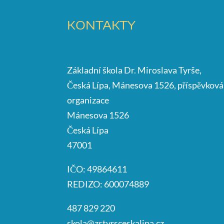
KONTAKTY
Základní škola Dr. Miroslava Tyrše,
Česká Lípa, Mánesova 1526, příspěvková
organizace
Mánesova 1526
Česká Lípa
47001
IČO: 49864611
REDIZO: 600074889
487 829 220
skola@zstyrsceskalipa.cz