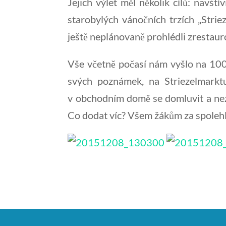
Jejich výlet měl několik cílů: navšt
starobylých vánočních trzích „Strie
ještě neplánovaně prohlédli zrestau
Vše včetně počasí nám vyšlo na 100%
svých poznámek, na Striezelmarkt
v obchodním domě se domluvit a nezt
Co dodat víc? Všem žákům za spolehl