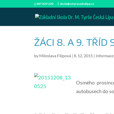
487 829 220
skola@zstyrsceskalipa.cz
ŽÁCI 8. A 9. TŘÍ
by
Miloslava Filipová
|
8. 12. 2015
|
Informace
Osmého prosince 
autobusech do s