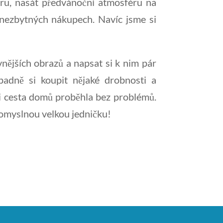
ingru, nasát předvánoční atmosféru na
i nezbytných nákupech. Navíc jsme si
nějších obrazů a napsat si k nim pár
adně si koupit nějaké drobnosti a
 i cesta domů proběhla bez problémů.
pomyslnou velkou jedničku!