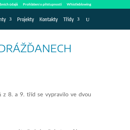
bních údajů
Prohlášení o přístupnosti
Whistleblowing
nty
Projekty
Kontakty
Třídy
 V DRÁŽĎANECH
z 8. a 9. tříd se vypravilo ve dvou