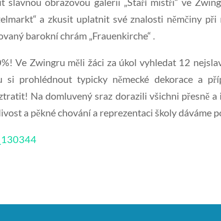
ívit slavnou obrazovou galerii „Staří mistři“ ve Zw
zelmarkt“ a zkusit uplatnit své znalosti němčiny př
rovaný barokní chrám „Frauenkirche“ .
! Ve Zwingru měli žáci za úkol vyhledat 12 nejslav
u si prohlédnout typicky německé dekorace a příp
ratit! Na domluvený sraz dorazili všichni přesně a
ivost a pěkné chování a reprezentaci školy dáváme 