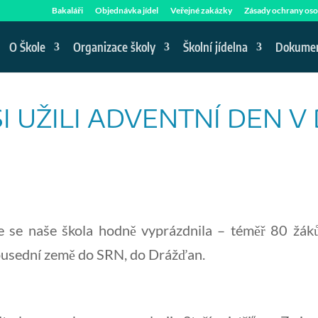
Bakaláři
Objednávka jídel
Veřejné zakázky
Zásady ochrany oso
O Škole
Organizace školy
Školní jídelna
Dokume
D SI UŽILI ADVENTNÍ DEN
se naše škola hodně vyprázdnila – téměř 80 žáků 
ousední země do SRN, do Drážďan.