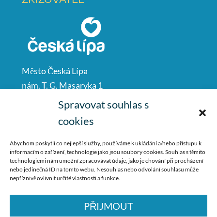
Město Česká Lípa
nám. T. G. Masaryka 1
Česká Lípa
Spravovat souhlas s
47001
cookies
IČO: 00260428
Abychom poskytli co nejlepší služby, používáme k ukládání a/nebo přístupu k
informacím o zařízení, technologie jako jsou soubory cookies. Souhlas s těmito
487 881 111
technologiemi nám umožní zpracovávat údaje, jako je chování při procházení
nebo jedinečná ID na tomto webu. Nesouhlas nebo odvolání souhlasu může
podatelna@mucl.cz
nepříznivě ovlivnit určité vlastnosti a funkce.
PŘIJMOUT