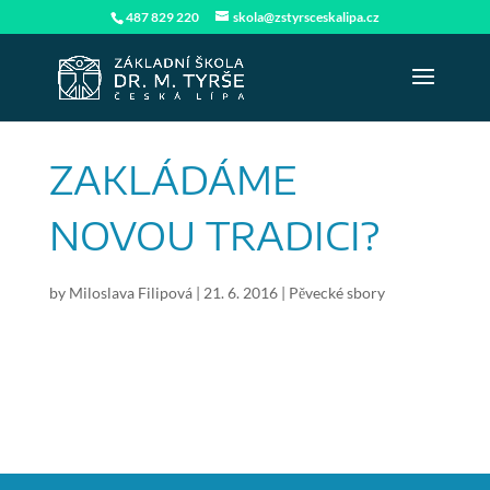
487 829 220
skola@zstyrsceskalipa.cz
ZAKLÁDÁME
NOVOU TRADICI?
by
Miloslava Filipová
|
21. 6. 2016
|
Pěvecké sbory