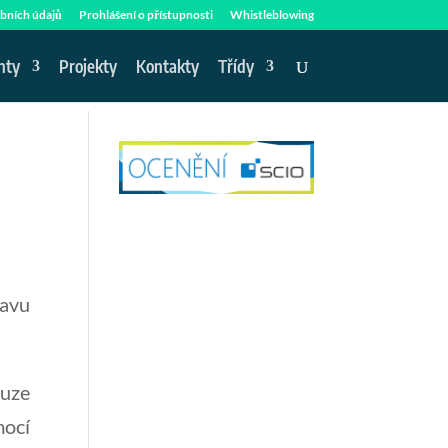
bních údajů
Prohlášení o přístupnosti
Whistleblowing
nty
Projekty
Kontakty
Třídy
tavu
ouze
mocí