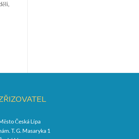
ěli,
ZŘIZOVATEL
Město Česká Lípa
nám. T. G. Masaryka 1