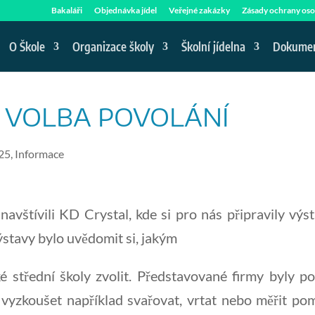
Bakaláři
Objednávka jídel
Veřejné zakázky
Zásady ochrany oso
O Škole
Organizace školy
Školní jídelna
Dokume
– VOLBA POVOLÁNÍ
25
,
Informace
avštívili KD Crystal, kde si pro nás připravily výs
ýstavy bylo uvědomit si, jakým
é střední školy zvolit. Představované firmy byly p
 vyzkoušet například svařovat, vrtat nebo měřit po