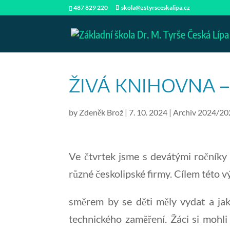
487 829 220
skola@zstyrsceskalipa.cz
ŽIVÁ KNIHOVNA 
by
Zdeněk Brož
|
7. 10. 2024
|
Archiv 2024/20
Ve čtvrtek jsme s devátými ročníky n
různé českolipské firmy. Cílem této v
směrem by se děti měly vydat a jak
technického zaměření. Žáci si mohli