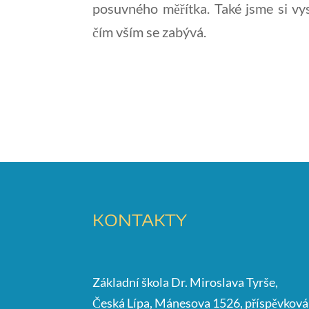
posuvného měřítka. Také jsme si vy
čím vším se zabývá.
KONTAKTY
Základní škola Dr. Miroslava Tyrše,
Česká Lípa, Mánesova 1526, příspěvková