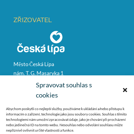
ZŘIZOVATEL
Město Česká Lípa
nám. T. G. Masaryka 1
Česká Lípa
Spravovat souhlas s
47001
cookies
IČO: 00260428
Abychom poskytli co nejlepší služby, používáme k ukládání a/nebo přístupu k
informacím o zařízení, technologie jako jsou soubory cookies. Souhlas s těmito
487 881 111
technologiemi nám umožní zpracovávat údaje, jako je chování při procházení
nebo jedinečná ID na tomto webu. Nesouhlas nebo odvolání souhlasu může
podatelna@mucl.cz
nepříznivě ovlivnit určité vlastnosti a funkce.