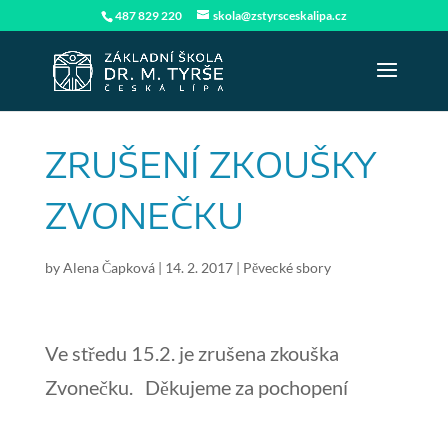
487 829 220
skola@zstyrsceskalipa.cz
ZRUŠENÍ ZKOUŠKY
ZVONEČKU
by
Alena Čapková
|
14. 2. 2017
|
Pěvecké sbory
Ve středu 15.2. je zrušena zkouška
Zvonečku. Děkujeme za pochopení