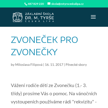
487 829 220
skola@zstyrsceskalipa.cz
ZVONEČEK PRO
ZVONEČKY
by
Miloslava Filipová
|
16. 11. 2017
|
Pěvecké sbory
Vážení rodiče dětí ze Zvonečku (1.- 3.
třídy) prosíme Vás o pomoc. Na vánočních
vystoupeních používáme rádi "rekvizitu" -