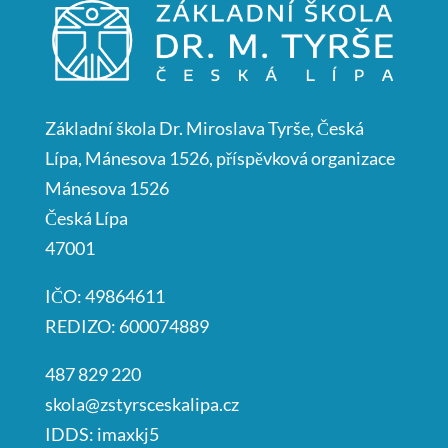
Základní škola Dr. Miroslava Tyrše, Česká
Lípa, Mánesova 1526, příspěvková organizace
Mánesova 1526
Česká Lípa
47001
IČO: 49864611
REDIZO: 600074889
487 829 220
skola@zstyrsceskalipa.cz
IDDS: imaxkj5