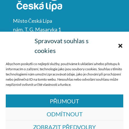
Město Česká Lípa
nám. T. G. Masaryka 1
Česká Lípa
Spravovat souhlas s
47001
cookies
IČO: 00260428
Abychom poskytli co nejlepší služby, používáme k ukládání a/nebo přístupu k
informacím o zařízení, technologie jako jsou soubory cookies. Souhlas s těmito
487 881 111
technologiemi nám umožní zpracovávat údaje, jako je chování při procházení
nebo jedinečná ID na tomto webu. Nesouhlas nebo odvolání souhlasu může
podatelna@mucl.cz
nepříznivě ovlivnit určité vlastnosti a funkce.
PŘIJMOUT
ODMÍTNOUT
ZOBRAZIT PŘEDVOLBY