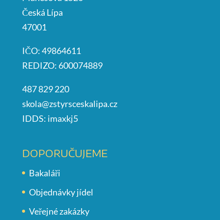
Česká Lípa
47001
IČO: 49864611
REDIZO: 600074889
487 829 220
skola@zstyrsceskalipa.cz
IDDS: imaxkj5
DOPORUČUJEME
Bakaláři
Objednávky jídel
Veřejné zakázky