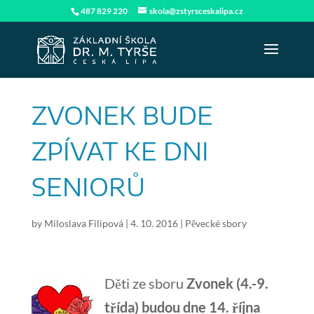
487 829 220
skola@zstyrsceskalipa.cz
ZVONEK BUDE
ZPÍVAT KE DNI
SENIORŮ
by
Miloslava Filipová
|
4. 10. 2016
|
Pěvecké sbory
Děti ze sboru
Zvonek (4.-9.
třída) budou dne 14. října