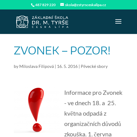
487 829 220
skola@zstyrsceskalipa.cz
ZVONEK – POZOR!
by
Miloslava Filipová
|
16. 5. 2016
|
Pěvecké sbory
Informace pro Zvonek
- ve dnech 18. a 25.
května odpadá z
organizačních důvodů
zkouška. 1. června