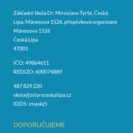
Základní škola Dr. Miroslava Tyrše, Česká
Lípa, Mánesova 1526, příspěvková organizace
Mánesova 1526
Česká Lípa
47001
IČO: 49864611
REDIZO: 600074889
487 829 220
skola@zstyrsceskalipa.cz
IDDS: imaxkj5
DOPORUČUJEME