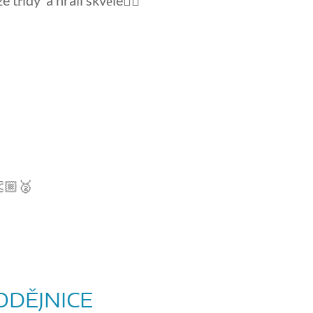
e třídy a hráli skvěle👍🏻
👏🏼🥈
ODĚJNICE