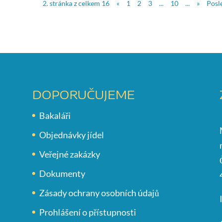
2. stránka z celkem 16
«
1
2
3
...
10
...
»
Posl
DOPORUČUJEME
Bakaláři
Objednávky jídel
Veřejné zakázky
Dokumenty
Zásady ochrany osobních údajů
Prohlášení o přístupnosti