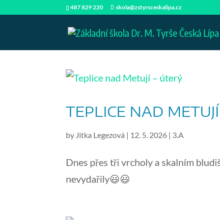
487 829 220
skola@zstyrsceskalipa.cz
TEPLICE NAD METUJÍ
by
Jitka Legezová
|
12. 5. 2026
|
3.A
Dnes přes tři vrcholy a skalním bludi
nevydařily😃😃