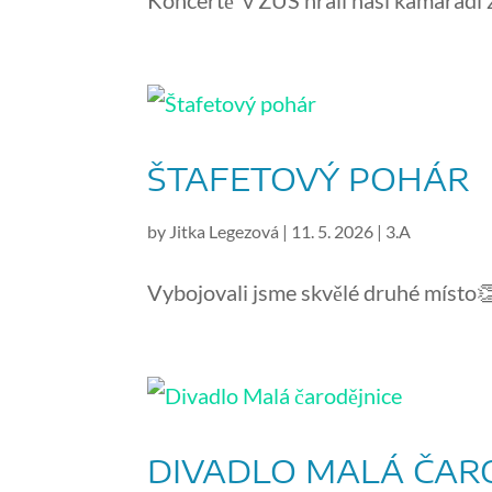
Koncertě v ZUŠ hráli naši kamarádi z
ŠTAFETOVÝ POHÁR
by
Jitka Legezová
|
11. 5. 2026
|
3.A
Vybojovali jsme skvělé druhé místo
DIVADLO MALÁ ČAR