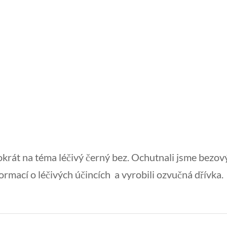
okrát na téma léčivý černý bez. Ochutnali jsme bezov
ormací o léčivých účincích a vyrobili ozvučná dřívka.