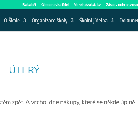
Bakaláři
Objednávka jídel
Veřejné zakázky
Zásady ochrany oso
O Škole
Organizace školy
Školní jídelna
Dokume
 – ÚTERÝ
štěm zpět. A vrchol dne nákupy, které se někde úplně