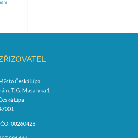
ední
ZŘIZOVATEL
Město Česká Lípa
nám. T. G. Masaryka 1
Česká Lípa
47001
IČO: 00260428